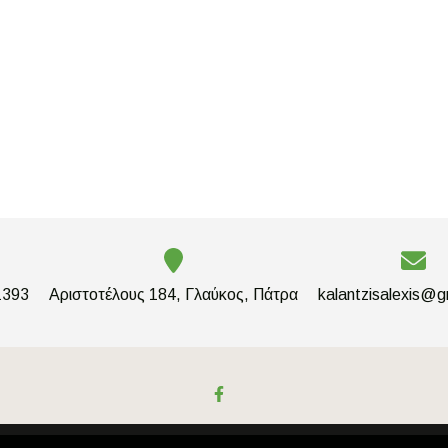
1393
Αριστοτέλους 184, Γλαύκος, Πάτρα
kalantzisalexis@g